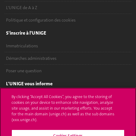
L'UNIGE de A à Z
Politique et configuration des cookies
S'inscrire à l'UNIGE
Immatriculations
Démarches administratives
Poser une question
L'UNIGE vous informe
UNIGE Mobile
By clicking “Accept All Cookies”, you agree to the storing of
cookies on your device to enhance site navigation, analyze
site usage, and assist in our marketing efforts. You accept
Médias
for the main domain (unige.ch) as well as the sub domains
(xxx.unige.ch).
Offres d'emploi
Bibliothèque
Cookies Settings