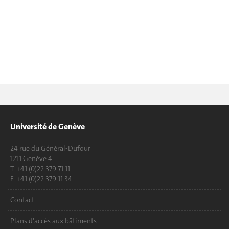
Université de Genève
24 rue du Général-Dufour
1211 Genève 4
T. +41 (0)22 379 71 11
F. +41 (0)22 379 11 34
Contact
Plans d'accès aux bâtiments